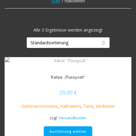
Start
/ Halloween
Alle 3 Ergebnisse werden angezeigt
Katze „Pussycat“
29,00
€
Gartenaccessoires
,
Halloween
,
Tiere
,
Vierbeiner
zzgl.
Versandkosten
Dieses
Ausführung wählen
Produkt