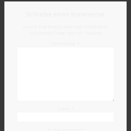
Schreibe einen Kommentar
Deine E-Mail-Adresse wird nicht veröffentlicht.
Erforderliche Felder sind mit
*
markiert
Kommentar
*
Name
*
E-Mail-Adresse
*