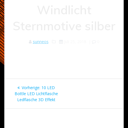
Windlicht
Sternmotive silber
sunneos
Juli 25, 2018
|
0
Beitragsnavigation
Vorheriger
Vorherige:
10 LED
Beitrag:
Bottle LED Lichtflasche
Ledflasche 3D Effekt