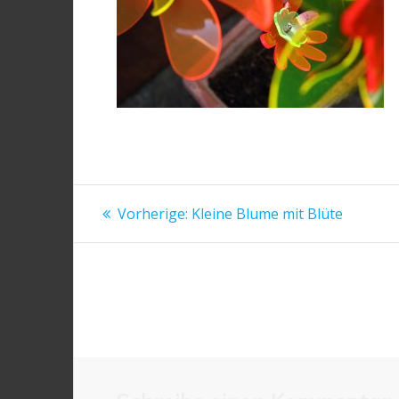
Beitragsnavigation
Vorheriger
Vorherige:
Kleine Blume mit Blüte
Beitrag: