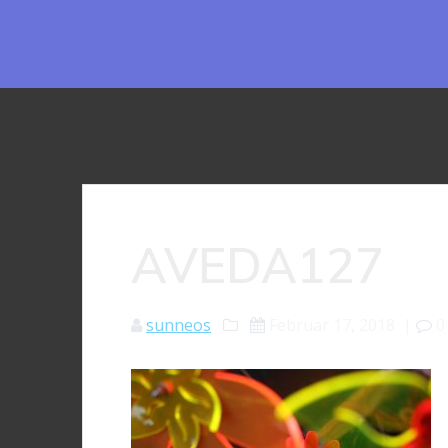
AVEDA127
sunneos
Februar 17, 2018
|
0