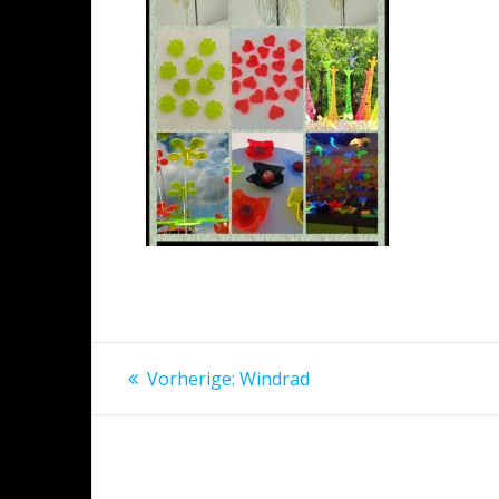
Beitragsnavigation
Vorheriger
Vorherige:
Windrad
Beitrag: