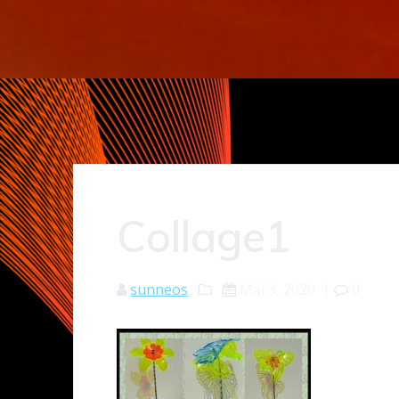
Collage1
sunneos
Mai 3, 2020
|
0