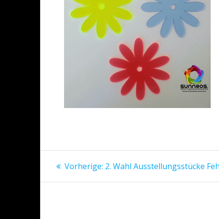
Beitragsnavigation
Vorheriger
Vorherige:
2. Wahl Ausstellungsstücke Fe
Beitrag: