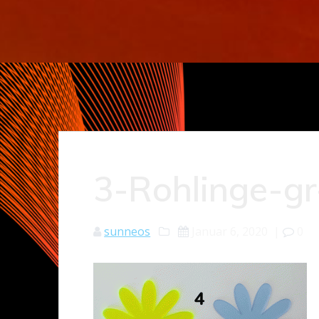
3-Rohlinge-gr
sunneos
Januar 6, 2020
|
0