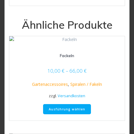
Ähnliche Produkte
Fackeln
10,00
€
–
66,00
€
Gartenaccessoires
,
Spiralen / Fakeln
zzgl.
Versandkosten
Dieses
Ausführung wählen
Produkt
weist
mehrere
Varianten