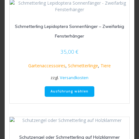
auf.
Die
Optionen
können
Schmetterling Lepidoptera Sonnenfänger – Zweifarbig
auf
der
Fensterhänger
Produktseite
gewählt
35,00
€
werden
Gartenaccessoires
,
Schmetterlinge
,
Tiere
zzgl.
Versandkosten
Dieses
Ausführung wählen
Produkt
weist
mehrere
Varianten
auf.
Die
Optionen
Schutzengel oder Schmetterling auf Holzklammer
können