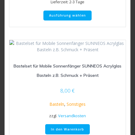
Lieferzeit:
2-3 Tage
Dieses
Ausführung wählen
Produkt
weist
mehrere
Varianten
auf.
Die
Optionen
können
Bastelset für Mobile Sonnenfänger SUNNEOS Acrylglas
auf
der
Basteln z.B. Schmuck + Präsent
Produktseite
gewählt
8,00
€
werden
Basteln
,
Sonstiges
zzgl.
Versandkosten
In den Warenkorb