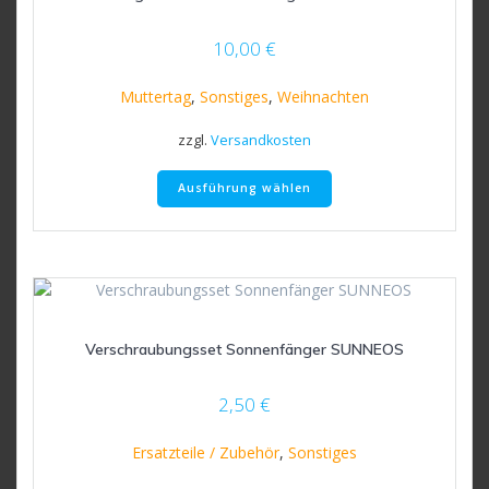
auf
der
10,00
€
Produktseite
gewählt
Muttertag
,
Sonstiges
,
Weihnachten
werden
zzgl.
Versandkosten
Dieses
Ausführung wählen
Produkt
weist
mehrere
Varianten
auf.
Die
Optionen
Verschraubungsset Sonnenfänger SUNNEOS
können
auf
der
2,50
€
Produktseite
gewählt
Ersatzteile / Zubehör
,
Sonstiges
werden