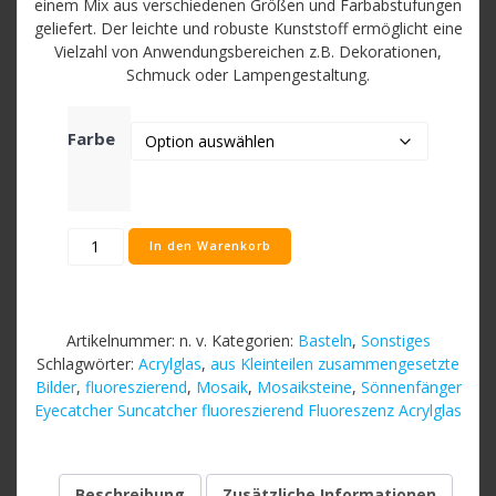
einem Mix aus verschiedenen Größen und Farbabstufungen
geliefert. Der leichte und robuste Kunststoff ermöglicht eine
Vielzahl von Anwendungsbereichen z.B. Dekorationen,
Schmuck oder Lampengestaltung.
Farbe
Scheiben
In den Warenkorb
/
Ringe
50g
Sonnenfänger
Artikelnummer:
n. v.
Kategorien:
Basteln
,
Sonstiges
SUNNEOS
Schlagwörter:
Acrylglas
,
aus Kleinteilen zusammengesetzte
Acrylglas
Bilder
,
fluoreszierend
,
Mosaik
,
Mosaiksteine
,
Sönnenfänger
Basteln
Eyecatcher Suncatcher fluoreszierend Fluoreszenz Acrylglas
z.B.
Schmuck
+
Präsent
Beschreibung
Zusätzliche Informationen