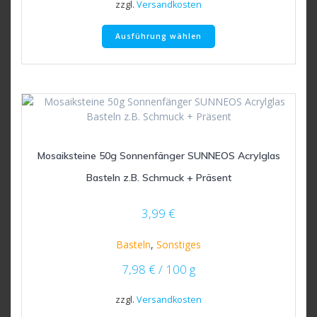
zzgl.
Versandkosten
Dieses
Ausführung wählen
Produkt
weist
mehrere
Varianten
auf.
Die
Optionen
können
Mosaiksteine 50g Sonnenfänger SUNNEOS Acrylglas
auf
der
Basteln z.B. Schmuck + Präsent
Produktseite
gewählt
3,99
€
werden
Basteln
,
Sonstiges
7,98
€
/
100
g
zzgl.
Versandkosten