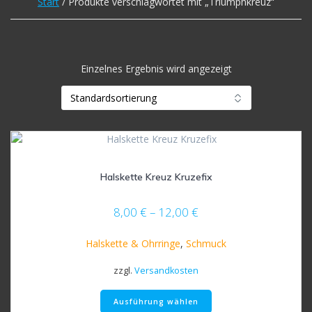
Start
/ Produkte verschlagwortet mit „Triumphkreuz“
Einzelnes Ergebnis wird angezeigt
Halskette Kreuz Kruzefix
8,00
€
–
12,00
€
Halskette & Ohrringe
,
Schmuck
zzgl.
Versandkosten
Dieses
Ausführung wählen
Produkt