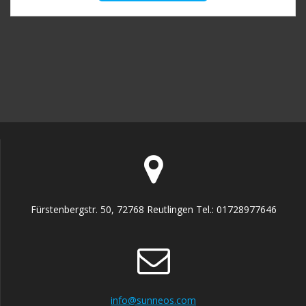
weist
mehrere
Varianten
auf.
Die
Optionen
können
auf
der
Produktseite
gewählt
werden
Fürstenbergstr. 50, 72768 Reutlingen Tel.: 01728977646
info@sunneos.com