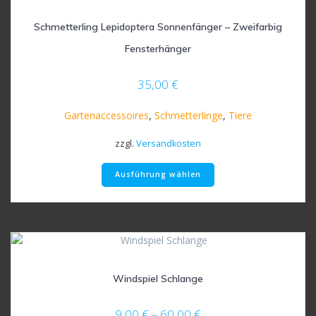
können
auf
Schmetterling Lepidoptera Sonnenfänger – Zweifarbig
der
Fensterhänger
Produktseite
gewählt
35,00
€
werden
Gartenaccessoires
,
Schmetterlinge
,
Tiere
zzgl.
Versandkosten
Dieses
Ausführung wählen
Produkt
weist
mehrere
Varianten
auf.
Die
Optionen
Windspiel Schlange
können
auf
der
9,00
€
–
60,00
€