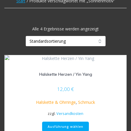
Start
/ Produkte verschlagwortet mit „Sonnenmotiv“
Alle 4 Ergebnisse werden angezeigt
Halskette Herzen / Yin Yang
12,00
€
Halskette & Ohrringe
,
Schmuck
zzgl.
Versandkosten
Dieses
Ausführung wählen
Produkt