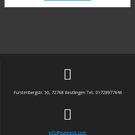
weist
mehrere
Varianten
auf.
Die
Optionen
können
auf
der
Produktseite
gewählt
werden
Fürstenbergstr. 50, 72768 Reutlingen Tel.: 01728977646
info@sunneos.com