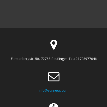
auf.
Die
Optionen
können
auf
der
Produktseite
gewählt
werden
Fürstenbergstr. 50, 72768 Reutlingen Tel.: 01728977646
info@sunneos.com