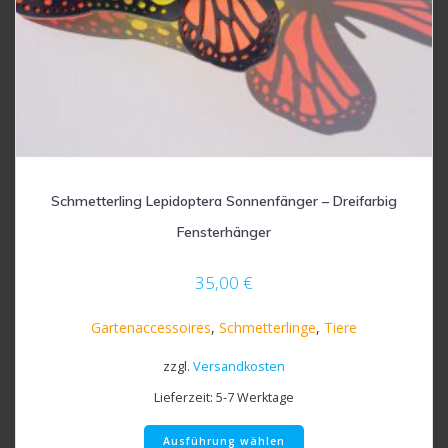
Schmetterling Lepidoptera Sonnenfänger – Dreifarbig
Fensterhänger
35,00
€
Gartenaccessoires
,
Schmetterlinge
,
Tiere
zzgl.
Versandkosten
Lieferzeit:
5-7 Werktage
Dieses
Ausführung wählen
Produkt