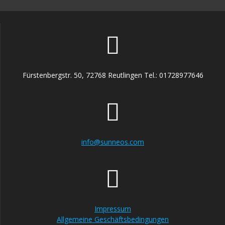
der
Produktseite
gewählt
werden
Fürstenbergstr. 50, 72768 Reutlingen Tel.: 01728977646
info@sunneos.com
Impressum
Allgemeine Geschäftsbedingungen