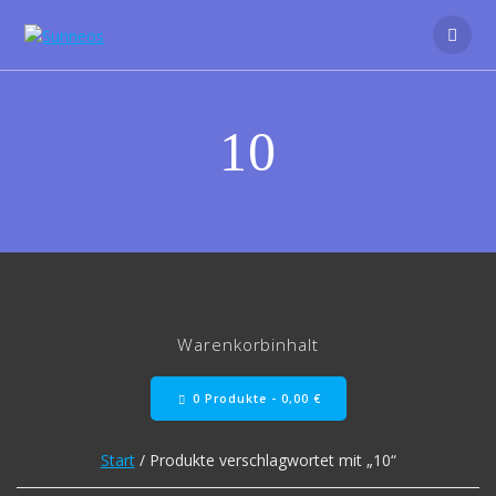
Zum
Inhalt
springen
10
Warenkorbinhalt
0 Produkte -
0,00
€
Start
/ Produkte verschlagwortet mit „10“