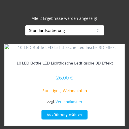
Alle 2 Ergebnisse werden angezeigt
10 LED Bottle LED Lichtflasche Ledflasche 3D Effekt
26,00
€
Sonstiges
,
Weihnachten
zzgl.
Versandkosten
Dieses
Ausführung wählen
Produkt
weist
mehrere